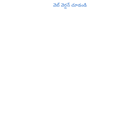
వెబ్ వెర్షన్‌ చూడండి